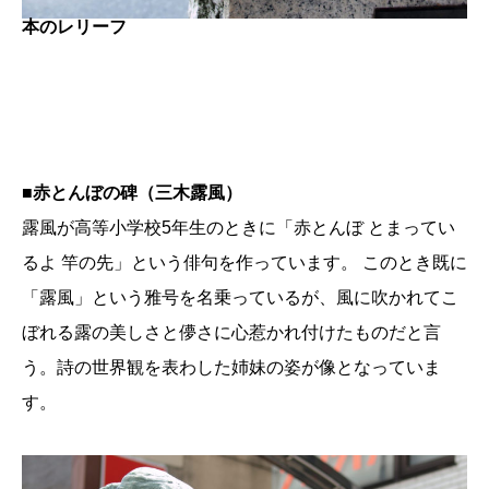
本のレリーフ
■
赤とんぼの碑（三木露風）
露風が高等小学校5年生のときに「赤とんぼ とまってい
るよ 竿の先」という俳句を作っています。 このとき既に
「露風」という雅号を名乗っているが、風に吹かれてこ
ぼれる露の美しさと儚さに心惹かれ付けたものだと言
う。詩の世界観を表わした姉妹の姿が像となっていま
す。