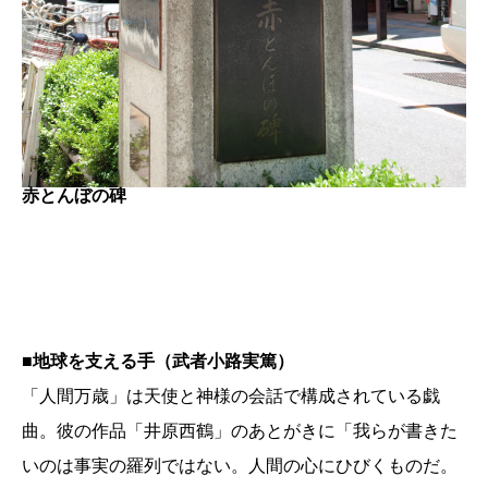
赤とんぼの碑
■
地球を支える手（武者小路実篤）
「人間万歳」は天使と神様の会話で構成されている戯
曲。彼の作品「井原西鶴」のあとがきに「我らが書きた
いのは事実の羅列ではない。人間の心にひびくものだ。